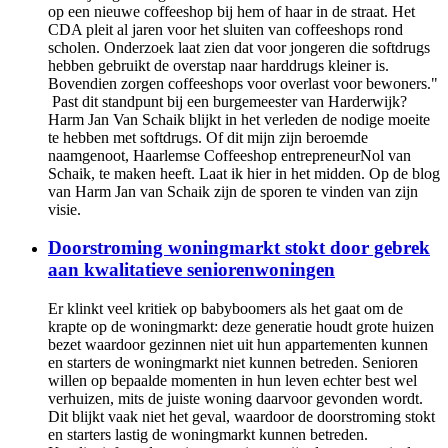
op een nieuwe coffeeshop bij hem of haar in de straat. Het
CDA pleit al jaren voor het sluiten van coffeeshops rond
scholen. Onderzoek laat zien dat voor jongeren die softdrugs
hebben gebruikt de overstap naar harddrugs kleiner is.
Bovendien zorgen coffeeshops voor overlast voor bewoners."
Past dit standpunt bij een burgemeester van Harderwijk?
Harm Jan Van Schaik blijkt in het verleden de nodige moeite
te hebben met softdrugs. Of dit mijn zijn beroemde
naamgenoot, Haarlemse Coffeeshop entrepreneurNol van
Schaik, te maken heeft. Laat ik hier in het midden. Op de blog
van Harm Jan van Schaik zijn de sporen te vinden van zijn
visie.
Doorstroming woningmarkt stokt door gebrek
aan kwalitatieve seniorenwoningen
Er klinkt veel kritiek op babyboomers als het gaat om de
krapte op de woningmarkt: deze generatie houdt grote huizen
bezet waardoor gezinnen niet uit hun appartementen kunnen
en starters de woningmarkt niet kunnen betreden. Senioren
willen op bepaalde momenten in hun leven echter best wel
verhuizen, mits de juiste woning daarvoor gevonden wordt.
Dit blijkt vaak niet het geval, waardoor de doorstroming stokt
en starters lastig de woningmarkt kunnen betreden.