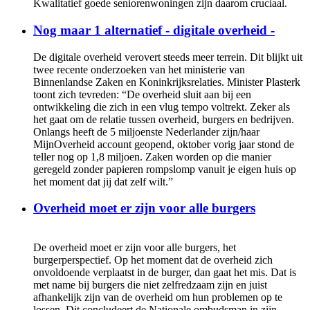
Kwalitatief goede seniorenwoningen zijn daarom cruciaal.
Nog maar 1 alternatief - digitale overheid -
De digitale overheid verovert steeds meer terrein. Dit blijkt uit
twee recente onderzoeken van het ministerie van
Binnenlandse Zaken en Koninkrijksrelaties. Minister Plasterk
toont zich tevreden: “De overheid sluit aan bij een
ontwikkeling die zich in een vlug tempo voltrekt. Zeker als
het gaat om de relatie tussen overheid, burgers en bedrijven.
Onlangs heeft de 5 miljoenste Nederlander zijn/haar
MijnOverheid account geopend, oktober vorig jaar stond de
teller nog op 1,8 miljoen. Zaken worden op die manier
geregeld zonder papieren rompslomp vanuit je eigen huis op
het moment dat jij dat zelf wilt.”
Overheid moet er zijn voor alle burgers
De overheid moet er zijn voor alle burgers, het
burgerperspectief. Op het moment dat de overheid zich
onvoldoende verplaatst in de burger, dan gaat het mis. Dat is
met name bij burgers die niet zelfredzaam zijn en juist
afhankelijk zijn van de overheid om hun problemen op te
lossen. Dit concludeert de Nationale ombudsman in zijn