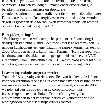
in 2050 een geloofwaardige onderbouwing op de korte termijn
ontbreekt. "Om een volledig duurzame energievoorziening te
bereiken, is een omvangrijke en structurele
energiebesparingscampagne nodig over de komende tientallen jaren.
Dit is een valse start. De energiekosten voor huishoudens worden
dagelijks groter en de onderhoud- en verbouwactiviteiten worden
onherstelbare schade toegebracht."
Energiebesparingsfonds
"Veel burgers willen wel energie besparen maar financiering is
daarbij een knelpunt. Dankzij een fonds met lage rente zouden 1,2
miljoen huishoudens een energiezuinige aanpak kunnen krijgen tot
2020. Dat is een gemiste kans", stelt Tommel. "Het schrappen van
het duurzaamheidspakket van de gelegenheidscoalitie van VVD,
Groenlinks, D66, Christenunie en CDA wordt, voor zover nu blijkt
uit het regeerakkoord, niet gecompenseerd door stevig beleid".
Investeringsruimte corporatiesector
Tommel: "Als gevolg van de voorstellen van het beoogde kabinet
voor een verhuurdersbelasting in combinatie met het vaststellen van
een maximaal redelijke huurprijs op basis van 4,5% van de WOZ-
waarde, zal een groot deel van de corporatiesector haar
investeringsruimte zien slinken. Dat heeft tot gevolg dat
werkzaamheden in het kader van herstel en verbetering van de
woningvoorraad waarschijnlijk verder afnemen."