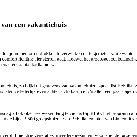
 van een vakantiehuis
n de tijd nemen om indrukken te verwerken en te genieten van kwaliteit i
mfort richting vier sterren gaat. Hoewel het groepsgevoel belangrijk i
mers en/of aantal badkamers.
tiehuis, zo blijkt uit gegevens van vakantiehuizenspecialist Belvilla. Ze
s laten ze letterlijk even achter zich door met z'n allen een paar dage
woensdag 24 oktober zes weken lang te zien is bij SBS6. Het programma 
an de bijna 2.500 groepshuizen van Belvilla, en laten van binnenuit zie
verblijf met drie generaties, meerdere gezinnen, voor vriendengroepe