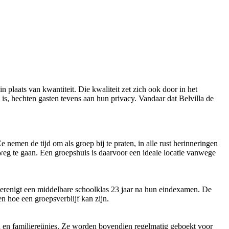
n plaats van kwantiteit. Die kwaliteit zet zich ook door in het
s, hechten gasten tevens aan hun privacy. Vandaar dat Belvilla de
 nemen de tijd om als groep bij te praten, in alle rust herinneringen
n weg te gaan. Een groepshuis is daarvoor een ideale locatie vanwege
herenigt een middelbare schoolklas 23 jaar na hun eindexamen. De
n hoe een groepsverblijf kan zijn.
n en familiereünies. Ze worden bovendien regelmatig geboekt voor