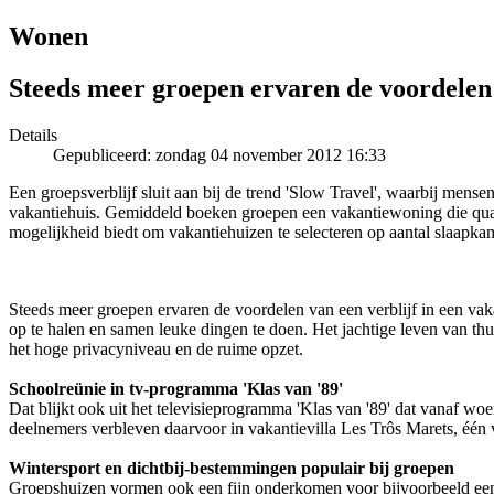
Wonen
Steeds meer groepen ervaren de voordelen
Details
Gepubliceerd: zondag 04 november 2012 16:33
Een groepsverblijf sluit aan bij de trend 'Slow Travel', waarbij mense
vakantiehuis. Gemiddeld boeken groepen een vakantiewoning die qua co
mogelijkheid biedt om vakantiehuizen te selecteren op aantal slaapka
Steeds meer groepen ervaren de voordelen van een verblijf in een vakan
op te halen en samen leuke dingen te doen. Het jachtige leven van thui
het hoge privacyniveau en de ruime opzet.
Schoolreünie in tv-programma 'Klas van '89'
Dat blijkt ook uit het televisieprogramma 'Klas van '89' dat vanaf 
deelnemers verbleven daarvoor in vakantievilla Les Trôs Marets, één v
Wintersport en dichtbij-bestemmingen populair bij groepen
Groepshuizen vormen ook een fijn onderkomen voor bijvoorbeeld een 