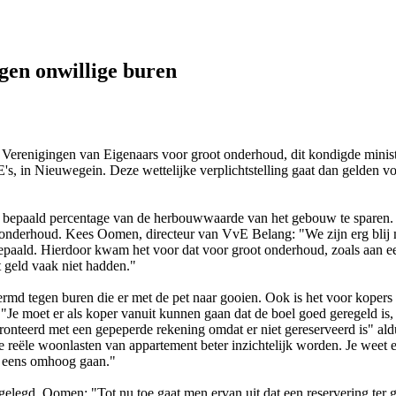
gen onwillige buren
 Verenigingen van Eigenaars voor groot onderhoud, dit kondigde minis
 in Nieuwegein. Deze wettelijke verplichtstelling gaat dan gelden vo
 bepaald percentage van de herbouwwaarde van het gebouw te sparen.
 onderhoud. Kees Oomen, directeur van VvE Belang: "We zijn erg blij m
paald. Hierdoor kwam het voor dat voor groot onderhoud, zoals aan een 
 geld vaak niet hadden."
rmd tegen buren die er met de pet naar gooien. Ook is het voor koper
moet er als koper vanuit kunnen gaan dat de boel goed geregeld is, hela
fronteerd met een gepeperde rekening omdat er niet gereserveerd is" a
e reële woonlasten van appartement beter inzichtelijk worden. Je weet e
g eens omhoog gaan."
tgelegd. Oomen: "Tot nu toe gaat men ervan uit dat een reservering ter