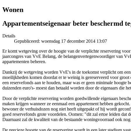
Wonen
Appartementseigenaar beter beschermd te
Details
Gepubliceerd: woensdag 17 december 2014 13:07
Er komt wetgeving over de hoogte van de verplichte reservering voor
jaarcongres van VvE Belang, de belangenvertegenwoordiger van VvE's,
appartementen beheren.
Dankzij de wetgeving worden VvE's in de toekomst verplicht om een
moeilijkheden komen doordat er te weinig is gereserveerd voor groot
een reservefonds aan te houden, maar was er geen minimale hoogte be
duizenden euro's- moest dan betaald worden door de eigenaars die het
Door de verplichte reservering worden goedwillende eigenaars besche
maken krijgen wanneer ze eenmaal een appartement hebben gekocht. "Je 
bewoner de verhuisdozen nog niet heeft uitgepakt of hij wordt gecon
goed reservefonds grote voordelen. Oomen: "dit zal ertoe leiden dat d
Daarnaast zal de kwaliteit van de bestaande woningvoorraad ook no
De precieze hoogte van de reservering wordt in een later stadium vas