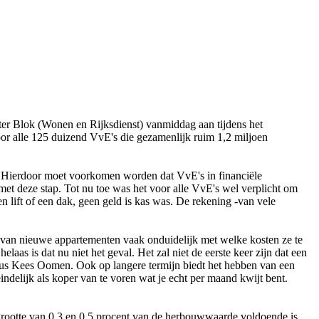
ter Blok (Wonen en Rijksdienst) vanmiddag aan tijdens het
or alle 125 duizend VvE's die gezamenlijk ruim 1,2 miljoen
 Hierdoor moet voorkomen worden dat VvE's in financiële
et deze stap. Tot nu toe was het voor alle VvE's wel verplicht om
lift of een dak, geen geld is kas was. De rekening -van vele
s van nieuwe appartementen vaak onduidelijk met welke kosten ze te
as is dat nu niet het geval. Het zal niet de eerste keer zijn dat een
ldus Kees Oomen. Ook op langere termijn biedt het hebben van een
indelijk als koper van te voren wat je echt per maand kwijt bent.
 grootte van 0,3 en 0,5 procent van de herbouwwaarde voldoende is.