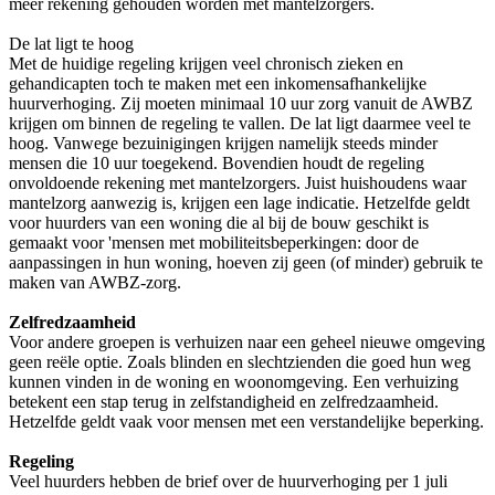
meer rekening gehouden worden met mantelzorgers.
De lat ligt te hoog
Met de huidige regeling krijgen veel chronisch zieken en
gehandicapten toch te maken met een inkomensafhankelijke
huurverhoging. Zij moeten minimaal 10 uur zorg vanuit de AWBZ
krijgen om binnen de regeling te vallen. De lat ligt daarmee veel te
hoog. Vanwege bezuinigingen krijgen namelijk steeds minder
mensen die 10 uur toegekend. Bovendien houdt de regeling
onvoldoende rekening met mantelzorgers. Juist huishoudens waar
mantelzorg aanwezig is, krijgen een lage indicatie. Hetzelfde geldt
voor huurders van een woning die al bij de bouw geschikt is
gemaakt voor 'mensen met mobiliteitsbeperkingen: door de
aanpassingen in hun woning, hoeven zij geen (of minder) gebruik te
maken van AWBZ-zorg.
Zelfredzaamheid
Voor andere groepen is verhuizen naar een geheel nieuwe omgeving
geen reële optie. Zoals blinden en slechtzienden die goed hun weg
kunnen vinden in de woning en woonomgeving. Een verhuizing
betekent een stap terug in zelfstandigheid en zelfredzaamheid.
Hetzelfde geldt vaak voor mensen met een verstandelijke beperking.
Regeling
Veel huurders hebben de brief over de huurverhoging per 1 juli