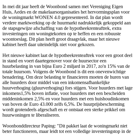
In mei dit jaar heeft de Woonbond samen met Vereniging Eigen
Huis, Aedes en de makelaarsorganisaties het hervormingsplan voor
de woningmarkt WONEN 4.0 gepresenteerd. In dat plan wordt
verdere marktwerking op de huurmarkt nadrukkelijk gekoppeld aan
de stapsgewijze afschaffing van de hypotheekrenteaftrek, extra
investeringen om woningtekorten op te heffen en een robuuste
woontoeslag. Dit plan heeft groot draagvlak, maar het nieuwe
kabinet heeft daar uiteindelijk niet voor gekozen.
Het nieuwe kabinet laat de hypotheekrenteaftrek voor een groot deel
in stand en voert daartegenover voor de huursector een
huurbelasting in van bijna Euro 2 miljard in 2017, zo'n 15% van de
totale huursom. Volgens de Woonbond is dit een onevenwichtige
benadering. Om deze belasting te financieren moeten de huren van
alle huurders door middel van een inkomensafhankelijke
huurverhoging (gluurverhoging) fors stijgen. Voor huurders met lage
inkomens1,5% boven inflatie, voor huurders met een bescheiden
middeninkomen 2,5% en voor huurders met een huishoudinkomen
van boven de Euro 43.000 zelfs 6,5%. De huurprijsbescherming
wordt grotendeels afgeschaft en er ontstaat een sterke prikkel om
huurwoningen te liberaliseren.
Woonbonddirecteur Paping: "Dit pakket laat de woningmarkt niet
beter functioneren, maar leidt tot een volledige investeringstop in de