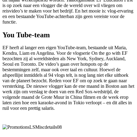
is op zoek naar een vlogger die de wereld over wil vliegen om
reisvideo’s te maken voor het bedrijf. En het mooie is: vlog-ervaring
en een bestaande YouTube-achterban zijn geen vereiste voor de
functie.
You Tube-team
EF heeft al langer een eigen YouTube-team, bestaande uit Maria,
Kendra, Liam en Angelina. Voor de vlogserie On the go with EF
bezochten zij al wereldsteden als New York, Sydney, Auckland,
Seoul en Toronto. De video’s gaan over hotspots op de
bestemmingen zelf, maar ook over taal en cultuur. Hoewel de
afspeellijst inmiddels al 94 vlogs telt, is nog lang niet elke uithoek
van de planeet bezocht. Reden voor EF om op zoek te gaan naar
versterking. De nieuwe vlogger kan de ene maand in Boston aan het
werk zijn om verslag te doen van een Red Sox-wedstrijd, de
volgende maand de Grote Muur in China filmen en de week erop
laten zien hoe een karaoke-avond in Tokio verloopt – en dit alles in
ruil voor een prettig salaris.