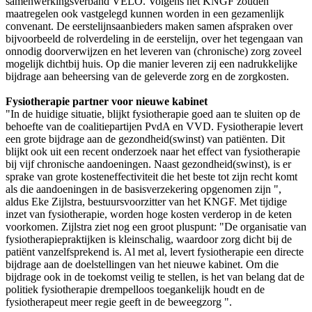
samenwerkingsverband VELO. Volgens het KNGF zouden
maatregelen ook vastgelegd kunnen worden in een gezamenlijk
convenant. De eerstelijnsaanbieders maken samen afspraken over
bijvoorbeeld de rolverdeling in de eerstelijn, over het tegengaan van
onnodig doorverwijzen en het leveren van (chronische) zorg zoveel
mogelijk dichtbij huis. Op die manier leveren zij een nadrukkelijke
bijdrage aan beheersing van de geleverde zorg en de zorgkosten.
Fysiotherapie partner voor nieuwe kabinet
"In de huidige situatie, blijkt fysiotherapie goed aan te sluiten op de
behoefte van de coalitiepartijen PvdA en VVD. Fysiotherapie levert
een grote bijdrage aan de gezondheid(swinst) van patiënten. Dit
blijkt ook uit een recent onderzoek naar het effect van fysiotherapie
bij vijf chronische aandoeningen. Naast gezondheid(swinst), is er
sprake van grote kosteneffectiviteit die het beste tot zijn recht komt
als die aandoeningen in de basisverzekering opgenomen zijn ",
aldus Eke Zijlstra, bestuursvoorzitter van het KNGF. Met tijdige
inzet van fysiotherapie, worden hoge kosten verderop in de keten
voorkomen. Zijlstra ziet nog een groot pluspunt: "De organisatie van
fysiotherapiepraktijken is kleinschalig, waardoor zorg dicht bij de
patiënt vanzelfsprekend is. Al met al, levert fysiotherapie een directe
bijdrage aan de doelstellingen van het nieuwe kabinet. Om die
bijdrage ook in de toekomst veilig te stellen, is het van belang dat de
politiek fysiotherapie drempelloos toegankelijk houdt en de
fysiotherapeut meer regie geeft in de beweegzorg ".